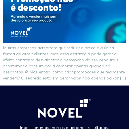
Muitas empresas acreditam que reduzir o preço é a única
forma de atrair clientes, mas essa estratégia pode gerar o
efeito contrário: desvalorizar a percepção do seu produto e
acostumar o consumidor a comprar apenas quando há
descontos.🔎 Mas então, como criar promoções que realmente
vendem? O segredo está em gerar valor, não apenas baixar […]
Impulsionamos marcas e geramos resultados.