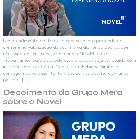
Um atendimento pautado no conhecimento profundo do
cliente e na valorização da sua marca diante do público que
necessita de seus serviços é o que a NOVEL preza.
Trabalhamos para que todo esse processo seja conduzido com
inteligência e estratégia. Com a Dra. Fabiane Bimbato,
conseguimos valorizar tanto o seu serviço quanto auxiliar as
pessoas […]
Depoimento do Grupo Mera
sobre a Novel