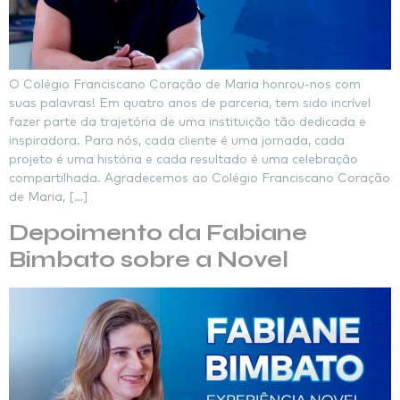
O Colégio Franciscano Coração de Maria honrou-nos com
suas palavras! Em quatro anos de parceria, tem sido incrível
fazer parte da trajetória de uma instituição tão dedicada e
inspiradora. Para nós, cada cliente é uma jornada, cada
projeto é uma história e cada resultado é uma celebração
compartilhada. Agradecemos ao Colégio Franciscano Coração
de Maria, […]
Depoimento da Fabiane
Bimbato sobre a Novel