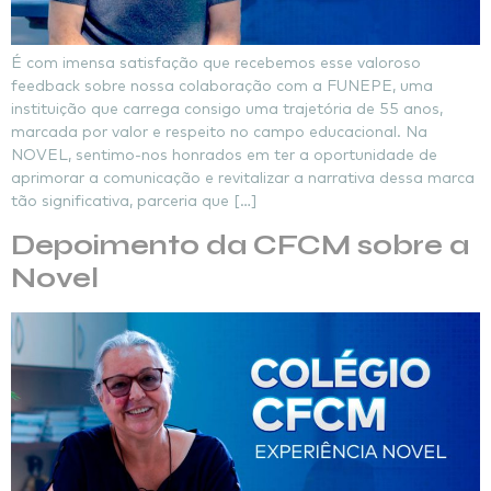
É com imensa satisfação que recebemos esse valoroso
feedback sobre nossa colaboração com a FUNEPE, uma
instituição que carrega consigo uma trajetória de 55 anos,
marcada por valor e respeito no campo educacional. Na
NOVEL, sentimo-nos honrados em ter a oportunidade de
aprimorar a comunicação e revitalizar a narrativa dessa marca
tão significativa, parceria que […]
Depoimento da CFCM sobre a
Novel