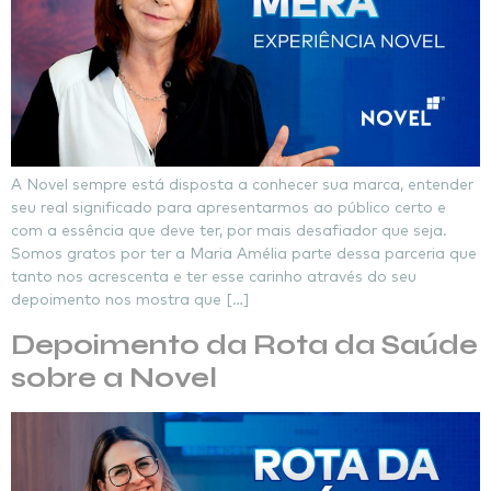
A Novel sempre está disposta a conhecer sua marca, entender
seu real significado para apresentarmos ao público certo e
com a essência que deve ter, por mais desafiador que seja.
Somos gratos por ter a Maria Amélia parte dessa parceria que
tanto nos acrescenta e ter esse carinho através do seu
depoimento nos mostra que […]
Depoimento da Rota da Saúde
sobre a Novel