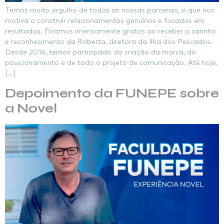
Temos muito orgulho de todas as nossas parcerias, o que nos
motiva a construir relacionamentos genuínos e focados em
resultados. Ficamos imensamente gratos ao receber o carinho
e reconhecimento da Roberta, diretora da Ilha dos Pescados.
Desde 2016, temos participado da criação da marca, do
posicionamento e de todo o projeto de comunicação. Até hoje,
[…]
Depoimento da FUNEPE sobre
a Novel