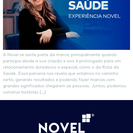
A Novel se sente parte da marca, principalmente quando
participa desde a sua criação e isso é prolongado para um
relacionamento duradouro e especial, como o da Rota da
Saúde. Essa parceria nos revela que estamos no caminho
certo, gerando resultados e podendo fazer marcas com
grandes significados chegarem as pessoas. Juntos, podemos
construir histórias […]