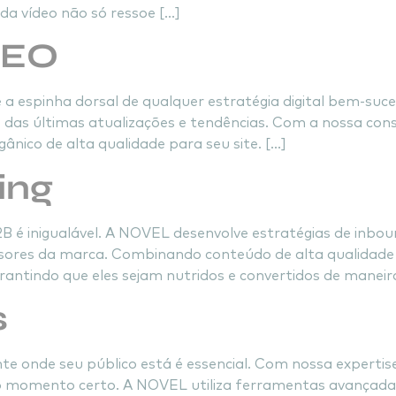
da vídeo não só ressoe […]
SEO
espinha dorsal de qualquer estratégia digital bem-suc
das últimas atualizações e tendências. Com a nossa cons
ânico de alta qualidade para seu site. […]
ing
 é inigualável. A NOVEL desenvolve estratégias de inbo
nsores da marca. Combinando conteúdo de alta qualida
antindo que eles sejam nutridos e convertidos de maneira
s
nte onde seu público está é essencial. Com nossa expertis
 no momento certo. A NOVEL utiliza ferramentas avança