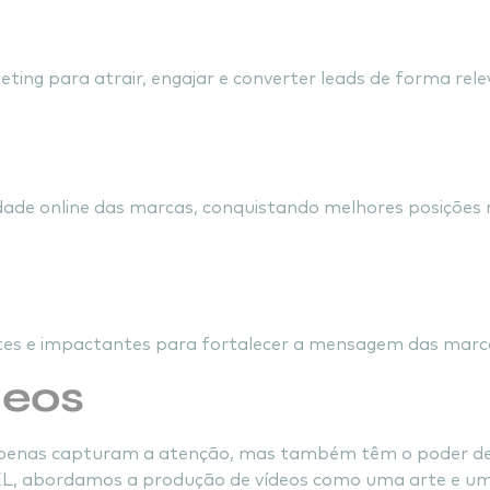
ing para atrair, engajar e converter leads de forma rele
lidade com Consultoria d
dade online das marcas, conquistando melhores posições
ntes para Fortalece
es e impactantes para fortalecer a mensagem das marcas 
deos
 apenas capturam a atenção, mas também têm o poder d
EL, abordamos a produção de vídeos como uma arte e uma 