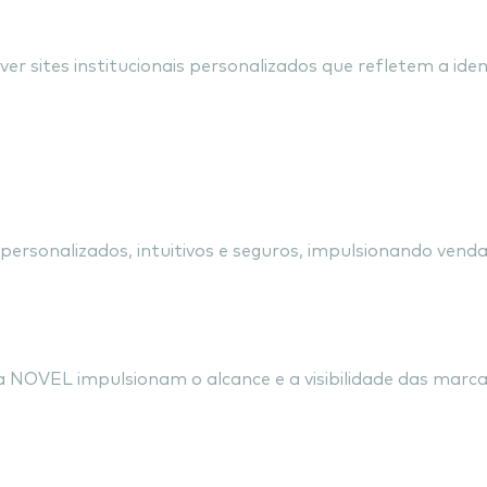
s Personalizados e Impacta
r sites institucionais personalizados que refletem a id
 Vendas com E-comm
sonalizados, intuitivos e seguros, impulsionando venda
árias Eficazes
 NOVEL impulsionam o alcance e a visibilidade das marca
amento e Conversão 