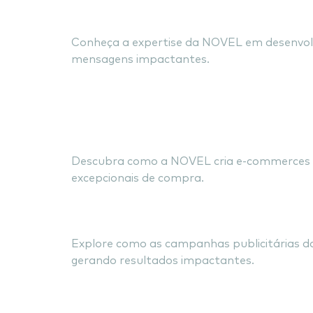
Sites Institucionai
Conheça a expertise da NOVEL em desenvolve
mensagens impactantes.
Impulsionando
Personalizado
Descubra como a NOVEL cria e-commerces per
excepcionais de compra.
Campanhas Publicit
Explore como as campanhas publicitárias da
gerando resultados impactantes.
Atração, Engaj