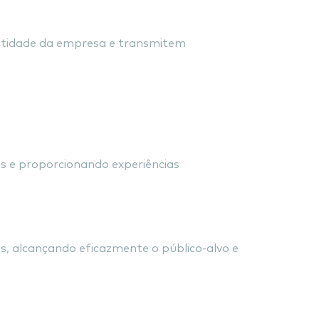
ntes
entidade da empresa e transmitem
erce
s e proporcionando experiências
s, alcançando eficazmente o público-alvo e
com Inbound