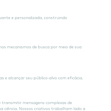
vante e personalizada, construindo
e SEO
 nos mecanismos de busca por meio de sua
r sua Mensagem
e alcançar seu público-alvo com eficácia.
e transmitir mensagens complexas de
ciência. Nossos criativos trabalham lado a