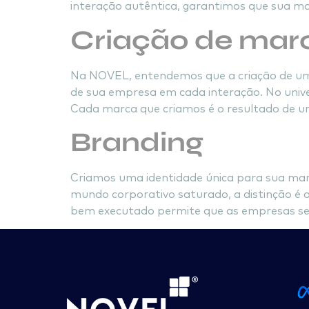
interação autêntica, garantimos que sua mar
Criação de mar
Na NOVEL, entendemos que a criação de uma 
de sua empresa em cada interação. No unive
Cada marca que criamos é o resultado de u
Branding
Criamos uma identidade única para sua mar
mundo corporativo saturado, a distinção é 
bem executado permite que as empresas s