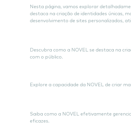
Nesta página, vamos explorar detalhadamen
destaca na criação de identidades únicas, m
desenvolvimento de sites personalizados, at
Construindo Id
Descubra como a NOVEL se destaca na criaç
com o público.
Marcas Autênticas
Explore a capacidade da NOVEL de criar mar
Gerenciamento E
Saiba como a NOVEL efetivamente gerencia a
eficazes.