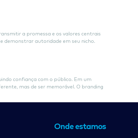
nsmitir a promessa e os valores centrais
s e demonstrar autoridade em seu nicho.
uindo confiança com o público. Em um
iferente, mas de ser memorável. O branding
Onde estamos