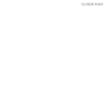
CLIQUE AQUI
blicidade
r Sua Marca