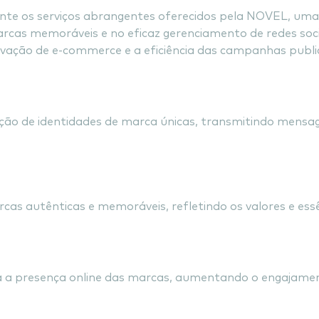
te os serviços abrangentes oferecidos pela NOVEL, uma 
arcas memoráveis e no eficaz gerenciamento de redes soc
ivação de e-commerce e a eficiência das campanhas public
entidades de Marca Ú
ão de identidades de marca únicas, transmitindo mensag
 e Memoráveis
cas autênticas e memoráveis, refletindo os valores e ess
stratégico de Redes
 presença online das marcas, aumentando o engajamento 