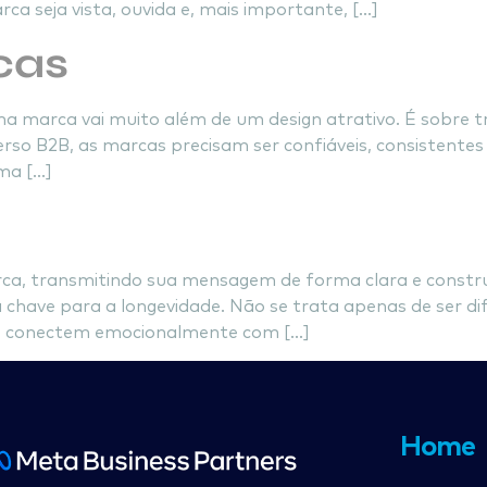
ca seja vista, ouvida e, mais importante, […]
cas
marca vai muito além de um design atrativo. É sobre tra
rso B2B, as marcas precisam ser confiáveis, consistente
ma […]
ca, transmitindo sua mensagem de forma clara e constr
a chave para a longevidade. Não se trata apenas de ser d
e conectem emocionalmente com […]
Home