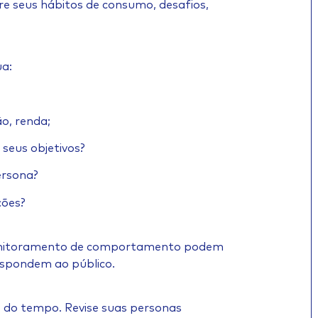
bre seus hábitos de consumo, desafios,
ua:
ão, renda;
 seus objetivos?
ersona?
ções?
onitoramento de comportamento podem
espondem ao público.
do tempo. Revise suas personas