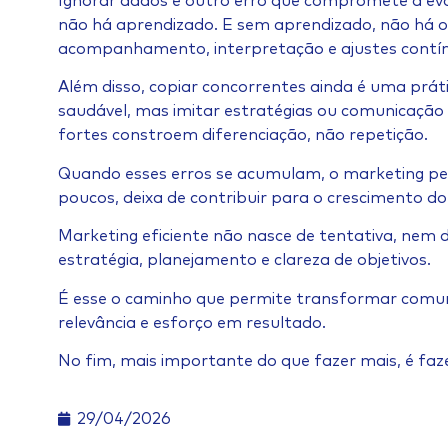
Ignorar dados é outro erro que compromete a evo
não há aprendizado. E sem aprendizado, não há ot
acompanhamento, interpretação e ajustes contí
Além disso, copiar concorrentes ainda é uma práti
saudável, mas imitar estratégias ou comunicaçã
fortes constroem diferenciação, não repetição.
Quando esses erros se acumulam, o marketing perd
poucos, deixa de contribuir para o crescimento do
Marketing eficiente não nasce de tentativa, nem de
estratégia, planejamento e clareza de objetivos.
É esse o caminho que permite transformar comu
relevância e esforço em resultado.
No fim, mais importante do que fazer mais, é fa
29/04/2026